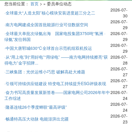
您当前位置：
首页
> » 委员单位动态
2026-07-
·全球最大“人造太阳”核心模块安装进度超三分之二
30
2026-07-
·南方电网建成全国首批能源行业可信数据空间
29
·全球最大单批次绿氨出海 国家电投集团3750吨“氢洲 ·
2026-07-
绿氨”发往韩国
29
2026-07-
·中国大唐郓城630℃全球首台示范机组双机投运
29
·从“用上电”到“用好电”“用绿电” ——南方电网持续擦亮“获
2026-07-
得电力”金字招牌...
28
2026-07-
·三峡集团：光伏运维小巧思 破解高处大难题
27
2026-07-
·引领可持续供应链建设 特变电工持续提升ESG评级表现
27
·奋力书写高质量发展新答卷——国家电网公司2026年年中
2026-07-
工作综述
24
2026-07-
·隆基连续26个季度蝉联“最高评级”
24
2026-07-
·畅通特高压大动脉 电能澎湃出北疆
23