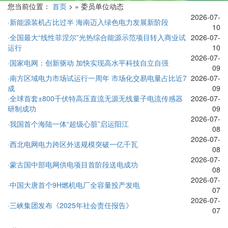
您当前位置：
首页
> » 委员单位动态
2026-07-
·新能源装机占比过半 海南迈入绿色电力发展新阶段
10
·全国最大“线性菲涅尔”光热综合能源示范项目转入商业试
2026-07-
运行
10
2026-07-
·国家电网：创新驱动 加快实现高水平科技自立自强
09
·南方区域电力市场试运行一周年 市场化交易电量占比近7
2026-07-
成
09
·全球首套±800千伏特高压直流无源无线量子电流传感器
2026-07-
研制成功
09
2026-07-
·我国首个海陆一体“超级心脏”启运阳江
08
2026-07-
·西北电网电力跨区外送规模突破一亿千瓦
08
2026-07-
·蒙古国中部电网供电项目首阶段送电成功
08
2026-07-
·中国大唐首个9H燃机电厂全容量投产发电
07
2026-07-
·三峡集团发布《2025年社会责任报告》
07