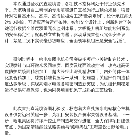
本次通过验收的直流喷管，各项技术指标均处于行业领先水
平。为该项目自主研制的专用喷嘴进口直径为行业顶尖规格；喷管
针对项目高水头、高寒、高海拔极端工况“量身定制”，设计承压能力
达9.0兆帕，可适应严苛运行条件。智能安全设计上，创新构建了关
键运行数据全维度双重冗余监测体系，大幅提升机组智能控制系统
的安全稳定性；配套独立式折向器，驱动系统首创双冗余安全设
计，紧急工况下实现毫秒级响应，全面筑牢机组应急安全“后盾”。
研制过程中，哈电集团电机公司突破多项行业关键制造技术，
实现喷针与口环微米级同轴度、圆度及端面跳动控制，攻克超高硬
度防护层镜面精密加工、超大长径比深孔精密加工、内外筒体一体
化复合精加工、碟簧精准装压等一系列工艺难题，关键部件制造精
度达微米级，实现高端水电装备精密制造新突破，为机组长期稳定
运行提供可靠保障，也为同类项目积累了成熟的工艺经验。
此次首批直流喷管顺利验收，标志着大唐扎拉水电站核心主机
设备供货迈出关键一步，为项目安装投产筑牢关键设备基础。下一
步，哈电集团将持续严控生产制造与交付进度，全力保障项目建设
节点，为国家清洁能源战略实施与“藏电粤送”工程建设贡献哈电力
量。