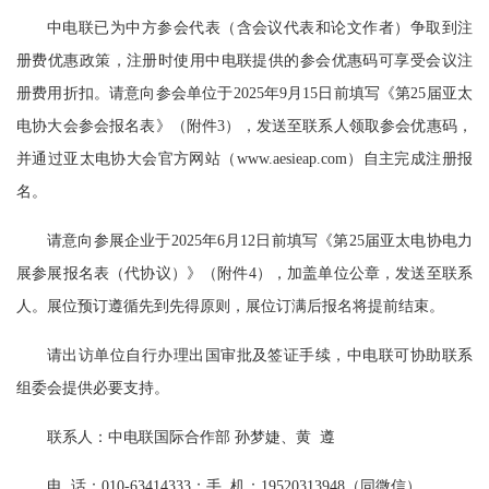
中电联已为中方参会代表（含会议代表和论文作者）争取到注
册费优惠政策，注册时使用中电联提供的参会优惠码可享受会议注
册费用折扣。请意向参会单位于2025年9月15日前填写《第25届亚太
电协大会参会报名表》（附件3），发送至联系人领取参会优惠码，
并通过亚太电协大会官方网站（www.aesieap.com）自主完成注册报
名。
请意向参展企业于2025年6月12日前填写《第25届亚太电协电力
展参展报名表（代协议）》（附件4），加盖单位公章，发送至联系
人。展位预订遵循先到先得原则，展位订满后报名将提前结束。
请出访单位自行办理出国审批及签证手续，中电联可协助联系
组委会提供必要支持。
联系人：中电联国际合作部 孙梦婕、黄 遵
电 话：010-63414333；手 机：19520313948（同微信）